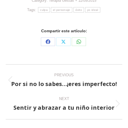
Category:
Terapia Gestalt
11/05/2015
Tags:
culpa
el personaje
éxito
yo ideal
Compartir este artículo:
Share
Share
Share
on
on
on
Facebook
X
WhatsApp
Post
PREVIOUS
navigation
Por si no lo sabes…¡eres imperfecto!
Previous
post:
NEXT
Sentir y abrazar a tu niño interior
Next
post: