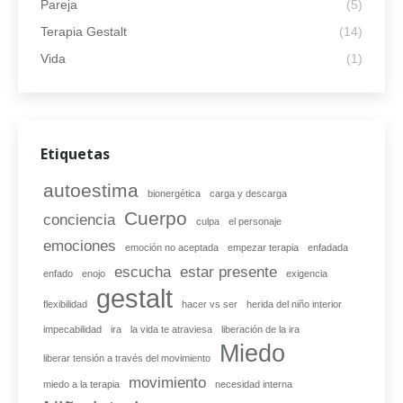
Pareja
(5)
Terapia Gestalt
(14)
Vida
(1)
Etiquetas
autoestima
bionergética
carga y descarga
Cuerpo
conciencia
culpa
el personaje
emociones
emoción no aceptada
empezar terapia
enfadada
escucha
estar presente
enfado
enojo
exigencia
gestalt
flexibilidad
hacer vs ser
herida del niño interior
impecabilidad
ira
la vida te atraviesa
liberación de la ira
Miedo
liberar tensión a través del movimiento
movimiento
miedo a la terapia
necesidad interna