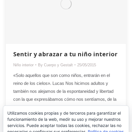
Sentir y abrazar a tu niño interior
Niño interior
By
Cuerpo y Gestalt
25/05/2015
«Solo aquellos que son como niños, entrarán en el
reino de los cielos». Lucas Nos hicimos adultos y
también nos alejamos de la espontaneidad y libertad
con la que expresábamos cómo nos sentíamos, de la
frescura con la que jugábamos, bailábamos o nos
Utilizamos cookies propias y de terceros para garantizar el
subíamos muy alto (a un árbol, columpio o valla), de la
funcionamiento de la web, medir su uso y mejorar nuestros
facilidad…
servicios. Puede aceptar todas las cookies, rechazar las no
necesarias o configurar sus preferencias.
Política de cookies