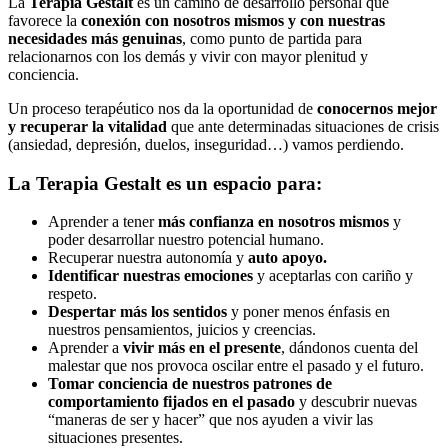
La
Terapia Gestalt
es un camino de desarrollo personal que
favorece la
conexión con nosotros mismos y con nuestras
necesidades más genuinas
, como punto de partida para
relacionarnos con los demás y vivir con mayor plenitud y
conciencia.
Un proceso terapéutico nos da la oportunidad de
conocernos mejor
y recuperar la vitalidad
que ante determinadas situaciones de crisis
(ansiedad, depresión, duelos, inseguridad…) vamos perdiendo.
La Terapia Gestalt es un espacio para:
Aprender a tener
más confianza en nosotros mismos
y
poder desarrollar nuestro potencial humano.
Recuperar nuestra autonomía y
auto apoyo.
Identificar nuestras emociones
y aceptarlas con cariño y
respeto.
Despertar más los sentidos
y poner menos énfasis en
nuestros pensamientos, juicios y creencias.
Aprender a
vivir más en el presente
, dándonos cuenta del
malestar que nos provoca oscilar entre el pasado y el futuro.
Tomar conciencia de nuestros patrones de
comportamiento fijados en el pasado
y descubrir nuevas
“maneras de ser y hacer” que nos ayuden a vivir las
situaciones presentes.