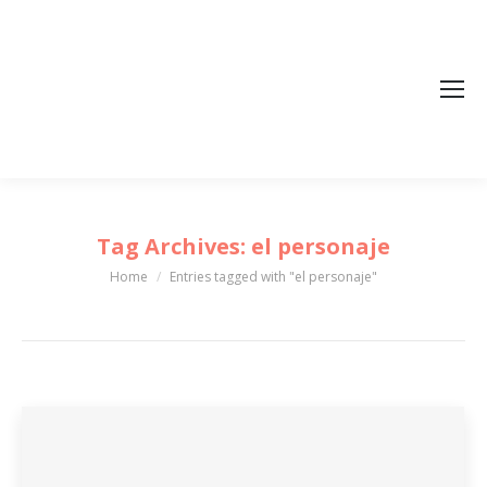
Tag Archives:
el personaje
Home
Entries tagged with "el personaje"
You are here: