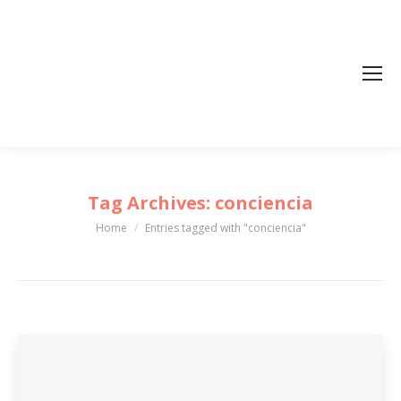
Tag Archives:
conciencia
Home
Entries tagged with "conciencia"
You are here: