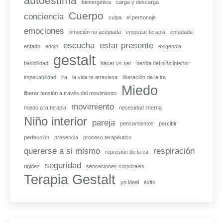
autoestima
bionergética
carga y descarga
Cuerpo
conciencia
culpa
el personaje
emociones
emoción no aceptada
empezar terapia
enfadada
escucha
estar presente
enfado
enojo
exigencia
gestalt
flexibilidad
hacer vs ser
herida del niño interior
impecabilidad
ira
la vida te atraviesa
liberación de la ira
Miedo
liberar tensión a través del movimiento
movimiento
miedo a la terapia
necesidad interna
Niño interior
pareja
pensamientos
percibir
perfección
presencia
proceso terapéutico
quererse a si mismo
respiración
represión de la ira
seguridad
rigidez
sensaciones corporales
Terapia Gestalt
yo ideal
éxito