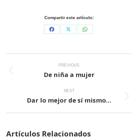
Compartir este artículo:
Share
Share
Share
on
on
on
Facebook
X
WhatsApp
Post
PREVIOUS
navigation
De niña a mujer
Previous
post:
NEXT
Dar lo mejor de sí mismo…
Next
post:
Artículos Relacionados