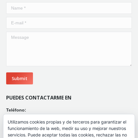
Name *
E-mail *
Message
Submit
PUEDES CONTACTARME EN
Teléfono:
(+34) 680 978 330
Utilizamos cookies propias y de terceros para garantizar el
Correo:
funcionamiento de la web, medir su uso y mejorar nuestros
esther@cuerpoygestalt.com
servicios. Puede aceptar todas las cookies, rechazar las no