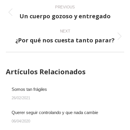
Post
PREVIOUS
navigation
Un cuerpo gozoso y entregado
Previous
post:
NEXT
¿Por qué nos cuesta tanto parar?
Next
post:
Artículos Relacionados
Somos tan frágiles
26/02/2021
Querer seguir controlando y que nada cambie
06/04/2020