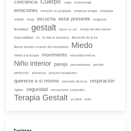
Cuerpo
conciencia
culpa
el personaje
emociones
emoción no aceptada
empezar terapia
enfadada
escucha
estar presente
enfado
enojo
exigencia
gestalt
flexibilidad
hacer vs ser
herida del niño interior
impecabilidad
ira
la vida te atraviesa
liberación de la ira
Miedo
liberar tensión a través del movimiento
movimiento
miedo a la terapia
necesidad interna
Niño interior
pareja
pensamientos
percibir
perfección
presencia
proceso terapéutico
quererse a si mismo
respiración
represión de la ira
seguridad
rigidez
sensaciones corporales
Terapia Gestalt
yo ideal
éxito
Twitter