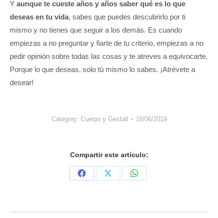
Y
aunque te cueste años y años saber qué es lo que
deseas en tu vida
, sabes que puedes descubrirlo por ti
mismo y no tienes que seguir a los demás. Es cuando
empiezas a no preguntar y fiarte de tu criterio, empiezas a no
pedir opinión sobre todas las cosas y te atreves a equivocarte.
Porque lo que deseas, solo tú mismo lo sabes. ¡Atrévete a
desear!
Category:
Cuerpo y Gestalt
18/06/2019
Compartir este artículo:
Share
Share
Share
on
on
on
Facebook
X
WhatsApp