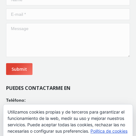
E-mail *
Message
Submit
PUEDES CONTACTARME EN
Teléfono:
(+34) 680 978 330
Utilizamos cookies propias y de terceros para garantizar el
Correo:
funcionamiento de la web, medir su uso y mejorar nuestros
esther@cuerpoygestalt.com
servicios. Puede aceptar todas las cookies, rechazar las no
Redes Sociales
necesarias o configurar sus preferencias.
Política de cookies