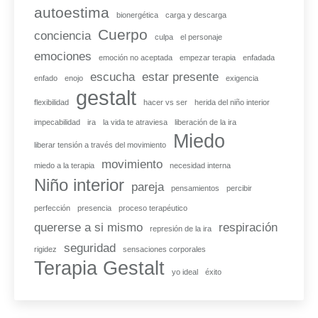
autoestima
bionergética
carga y descarga
Cuerpo
conciencia
culpa
el personaje
emociones
emoción no aceptada
empezar terapia
enfadada
escucha
estar presente
enfado
enojo
exigencia
gestalt
flexibilidad
hacer vs ser
herida del niño interior
impecabilidad
ira
la vida te atraviesa
liberación de la ira
Miedo
liberar tensión a través del movimiento
movimiento
miedo a la terapia
necesidad interna
Niño interior
pareja
pensamientos
percibir
perfección
presencia
proceso terapéutico
quererse a si mismo
respiración
represión de la ira
seguridad
rigidez
sensaciones corporales
Terapia Gestalt
yo ideal
éxito