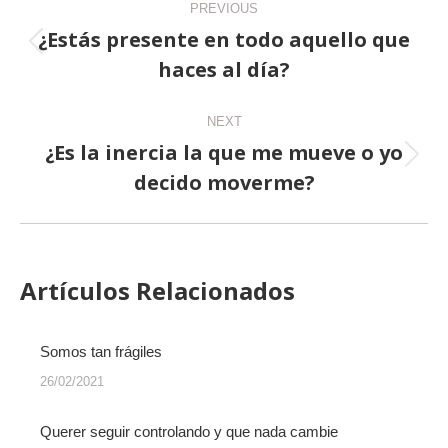
PREVIOUS
navigation
¿Estás presente en todo aquello que
Previous
haces al día?
post:
NEXT
¿Es la inercia la que me mueve o yo
Next
decido moverme?
post:
Artículos Relacionados
Somos tan frágiles
26/02/2021
Querer seguir controlando y que nada cambie