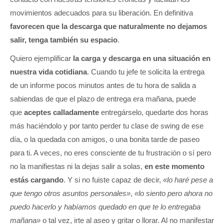
movimientos adecuados para su liberación. En definitiva
favorecen que la descarga que naturalmente no dejamos
salir, tenga también su espacio
.
Quiero ejemplificar
la carga y descarga
en una situación en
nuestra vida cotidiana
. Cuando tu jefe te solicita la entrega
de un informe pocos minutos antes de tu hora de salida a
sabiendas de que el plazo de entrega era mañana, puede
que
aceptes calladamente
entregárselo, quedarte dos horas
más haciéndolo y por tanto perder tu clase de swing de ese
día, o la quedada con amigos, o una bonita tarde de paseo
para ti. A veces, no eres consciente de tu frustración o sí pero
no la manifiestas ni la dejas salir a solas,
en este momento
estás cargando
. Y si no fuiste capaz de decir,
«lo haré pese a
que tengo otros asuntos personales»
,
«lo siento pero ahora no
puedo hacerlo y habíamos quedado en que te lo entregaba
mañana»
o tal vez, irte al aseo y gritar o llorar. Al no manifestar