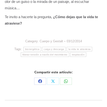
olor de un guiso o la mirada de un paisaje, al escuchar
música…
Te invito a hacerte la pregunta,
¿Cómo dejas que la vida te
atraviese?
Category:
Cuerpo y Gestalt
03/12/2014
Tags:
bionergética
carga y descarga
la vida te atraviesa
liberar tensión a través del movimiento
respiración
Compartir este artículo:
Share
Share
Share
on
on
on
Facebook
X
WhatsApp
Post