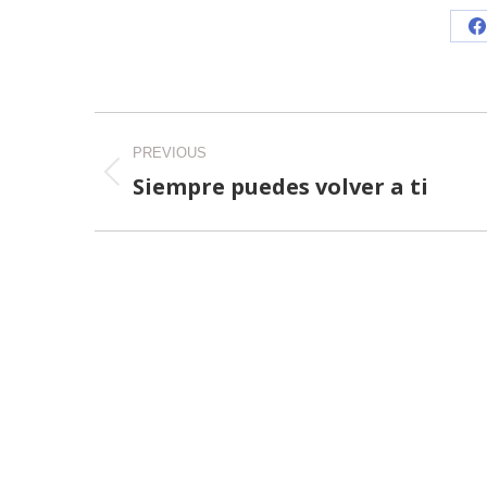
S
o
F
Post
PREVIOUS
navigation
Siempre puedes volver a ti
Previous
post: