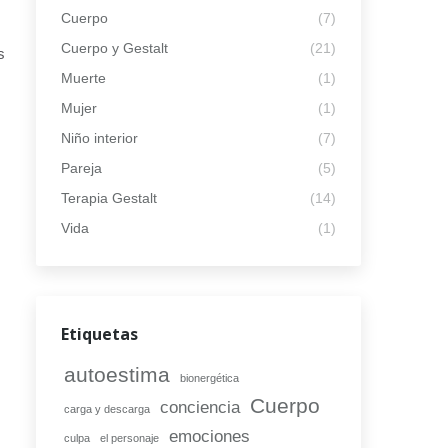
Cuerpo
(7)
Cuerpo y Gestalt
(21)
s
Muerte
(1)
Mujer
(1)
Niño interior
(7)
Pareja
(5)
Terapia Gestalt
(14)
Vida
(1)
Etiquetas
autoestima
bionergética
Cuerpo
conciencia
carga y descarga
emociones
culpa
el personaje