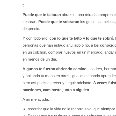
ti.
Puede que te faltaran
abrazos, una mirada comprensiva
cesaran.
Puede que te sobraran
los gritos, las peleas
desprecio.
Y con todo ello,
con lo que te faltó y lo que te sobró,
personas que han estado a tu lado o no, a los
conocid
en un colchón, comprar huevos en un mercado, andar sob
en menos de un día.
Algunos te fueron abriendo camino
…padres, herman
y soltando tu mano en otros; igual que cuando aprende
pero así pudiste crecer y seguir adelante.
A veces fuis
ocasiones, caminaste junto a alguien.
A mi me ayuda…
recordar que la vida no la recorro sola, que
siempre
Pensar que
no todo es a base de esfuerzo
pues no