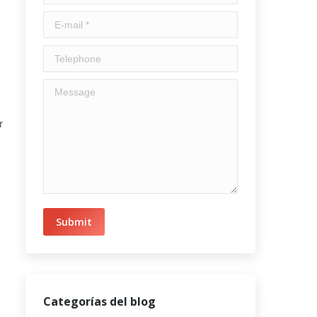
E-mail *
Telephone
Message
r
s
Submit
Categorías del blog