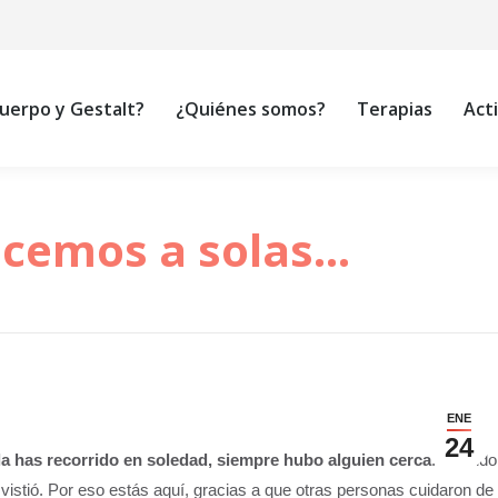
 es Cuerpo y Gestalt?
¿Quiénes somos?
Terapias
uerpo y Gestalt?
¿Quiénes somos?
Terapias
Act
acemos a solas…
ENE
24
 la has recorrido en soledad, siempre hubo alguien cerca
. Cuando
te vistió. Por eso estás aquí, gracias a que otras personas cuidaron de