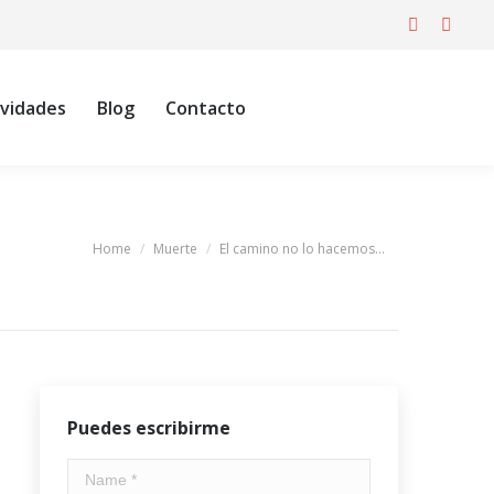
Actividades
Blog
Contacto
Facebook
X
page
page
opens
opens
ividades
Blog
Contacto
in
in
new
new
window
windo
Home
Muerte
El camino no lo hacemos…
You are here:
Puedes escribirme
Name *