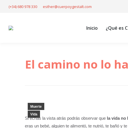
(+34) 680 978 330
esther@cuerpoygestalt.com
Inicio
¿Qué
Inicio
¿Qué es C
El camino no lo h
Muerte
Vida
Si echas la vista atrás podrás observar que
la vida no
eras un bebé, alguien te alimentó, te nutrió, te bañó y 