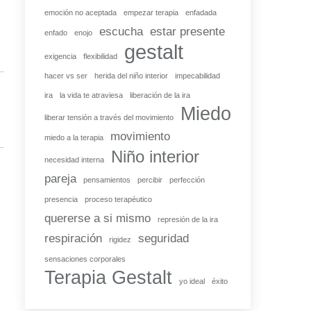
emoción no aceptada
empezar terapia
enfadada
escucha
estar presente
enfado
enojo
gestalt
exigencia
flexibilidad
hacer vs ser
herida del niño interior
impecabilidad
ira
la vida te atraviesa
liberación de la ira
Miedo
liberar tensión a través del movimiento
movimiento
miedo a la terapia
Niño interior
necesidad interna
pareja
pensamientos
percibir
perfección
presencia
proceso terapéutico
quererse a si mismo
represión de la ira
respiración
seguridad
rigidez
sensaciones corporales
Terapia Gestalt
yo ideal
éxito