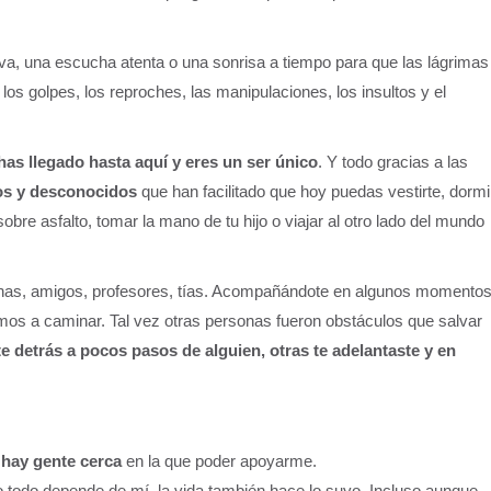
, una escucha atenta o una sonrisa a tiempo para que las lágrimas
, los golpes, los reproches, las manipulaciones, los insultos y el
 has llegado hasta aquí y eres un ser único
. Y todo gracias a las
os y desconocidos
que han facilitado que hoy puedas vestirte, dormi
re asfalto, tomar la mano de tu hijo o viajar al otro lado del mundo
as, amigos, profesores, tías. Acompañándote en algunos momento
mos a caminar. Tal vez otras personas fueron obstáculos que salvar
te detrás a pocos pasos de alguien, otras te adelantaste y en
 hay gente cerca
en la que poder apoyarme.
 todo depende de mí, la vida también hace lo suyo. Incluso aunque