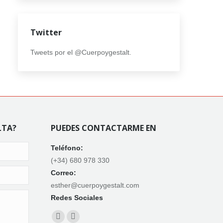
Twitter
Tweets por el @Cuerpoygestalt.
LTA?
PUEDES CONTACTARME EN
Teléfono:
(+34) 680 978 330
Correo:
esther@cuerpoygestalt.com
Redes Sociales
Find us on:
Facebook
X