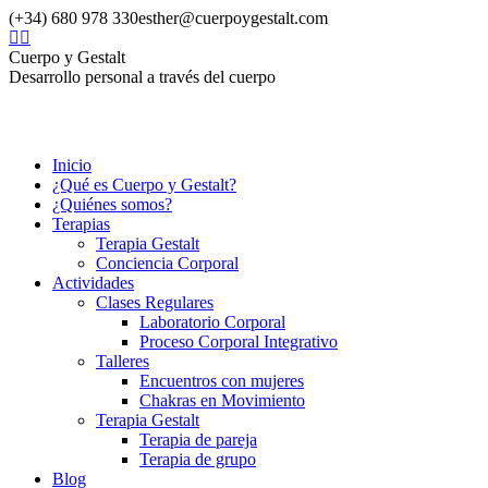
Skip
(+34) 680 978 330
esther@cuerpoygestalt.com
to
Facebook
X
content
page
page
Cuerpo y Gestalt
opens
opens
Desarrollo personal a través del cuerpo
in
in
new
new
window
window
Inicio
¿Qué es Cuerpo y Gestalt?
¿Quiénes somos?
Terapias
Terapia Gestalt
Conciencia Corporal
Actividades
Clases Regulares
Laboratorio Corporal
Proceso Corporal Integrativo
Talleres
Encuentros con mujeres
Chakras en Movimiento
Terapia Gestalt
Terapia de pareja
Terapia de grupo
Blog