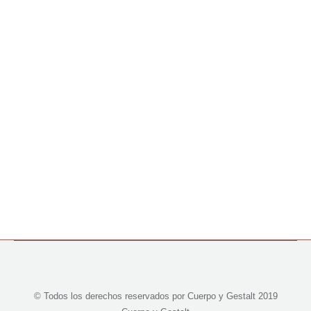
todo el mundo
Niño interior
By
Cuerpo y Gestalt
08/07/2018
A veces seguimos el camino que otros (padres,
pareja, hermanos, amigos…) han marcado para
nosotros sin preguntarnos por nuestros propios
deseos y las verdaderas necesidades. ¿Por qué lo
hacemos? Tal vez dejarse llevar requiere menos
complicaciones, pensamos que seguir a otros
significará gustarles o simplemente nos resulta muy
complicado ir en contra de lo que…
© Todos los derechos reservados por Cuerpo y Gestalt 2019