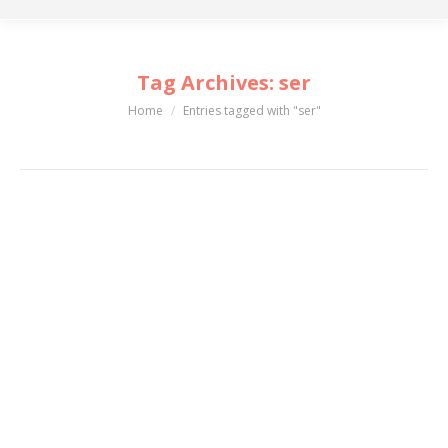
Tag Archives:
ser
Home
Entries tagged with "ser"
You are here:
El precio que pagas por gustar a