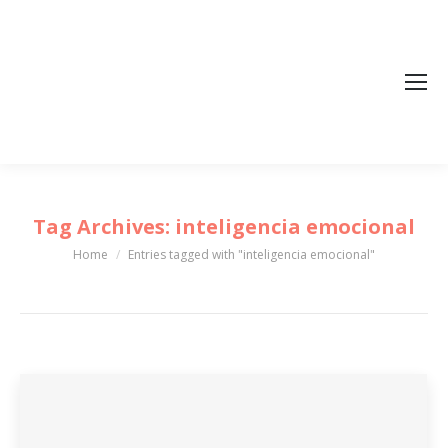
Tag Archives:
inteligencia emocional
Home
Entries tagged with "inteligencia emocional"
You are here: