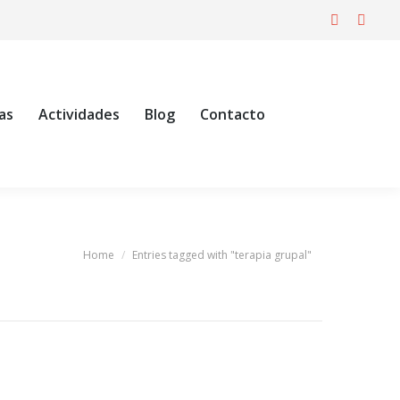
Facebook
X
page
page
opens
opens
in
in
as
Actividades
Blog
Contacto
new
new
window
windo
Home
Entries tagged with "terapia grupal"
You are here: