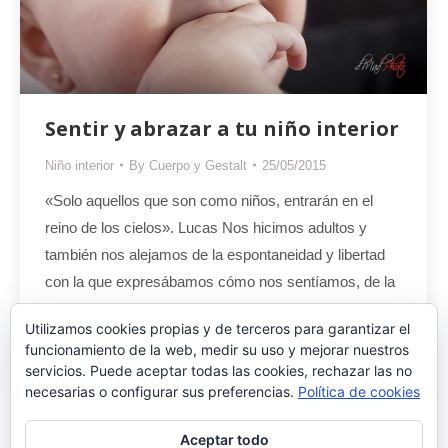
Sentir y abrazar a tu niño interior
Niño interior
By
Cuerpo y Gestalt
25/05/2015
«Solo aquellos que son como niños, entrarán en el
reino de los cielos». Lucas Nos hicimos adultos y
también nos alejamos de la espontaneidad y libertad
con la que expresábamos cómo nos sentíamos, de la
frescura con la que jugábamos, bailábamos o nos
Utilizamos cookies propias y de terceros para garantizar el
subíamos muy alto (a un árbol, columpio o valla), de la
funcionamiento de la web, medir su uso y mejorar nuestros
facilidad…
servicios. Puede aceptar todas las cookies, rechazar las no
necesarias o configurar sus preferencias.
Política de cookies
Aceptar todo