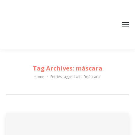
Tag Archives:
máscara
Home
Entries tagged with "máscara"
You are here: