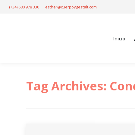
(+34) 680 978 330
esther@cuerpoygestalt.com
Inicio
¿Qué
Inicio
Tag Archives:
Con