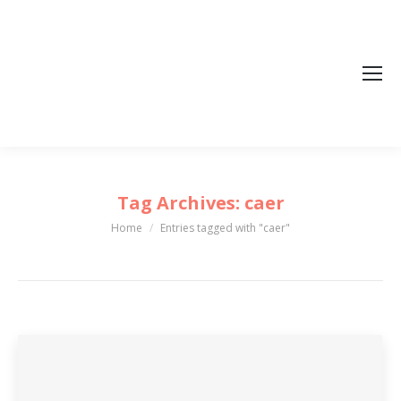
Tag Archives:
caer
Home
Entries tagged with "caer"
You are here: